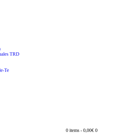
a
duales TRD
e-Te
0 items
-
0,00€
0